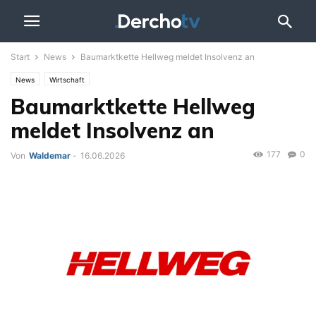
Start
News
Baumarktkette Hellweg meldet Insolvenz an
News
Wirtschaft
Baumarktkette Hellweg
meldet Insolvenz an
177
0
Von
Waldemar
-
16.06.2026