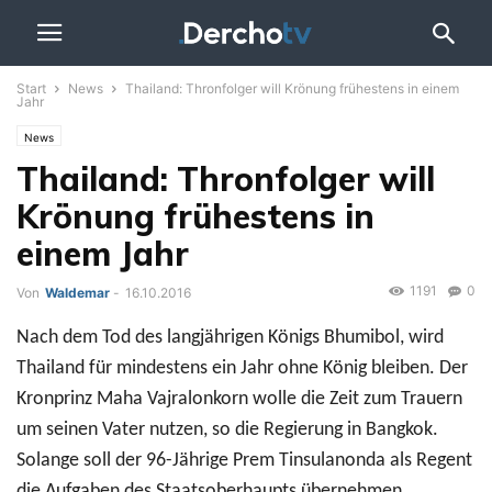
Start
News
Thailand: Thronfolger will Krönung frühestens in einem
Jahr
News
Thailand: Thronfolger will
Krönung frühestens in
einem Jahr
1191
0
Von
Waldemar
-
16.10.2016
Nach dem Tod des langjährigen Königs Bhumibol, wird
Thailand für mindestens ein Jahr ohne König bleiben. Der
Kronprinz Maha Vajralonkorn wolle die Zeit zum Trauern
um seinen Vater nutzen, so die Regierung in Bangkok.
Solange soll der 96-Jährige Prem Tinsulanonda als Regent
die Aufgaben des Staatsoberhaupts übernehmen.