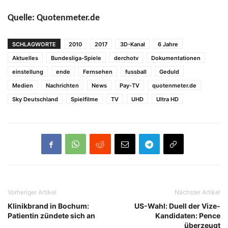
Quelle: Quotenmeter.de
SCHLAGWORTE
2010
2017
3D-Kanal
6 Jahre
Aktuelles
Bundesliga-Spiele
derchotv
Dokumentationen
einstellung
ende
Fernsehen
fussball
Geduld
Medien
Nachrichten
News
Pay-TV
quotenmeter.de
Sky Deutschland
Spielfilme
TV
UHD
Ultra HD
Vorheriger Artikel
Nächster Artikel
Klinikbrand in Bochum:
US-Wahl: Duell der Vize-
Patientin zündete sich an
Kandidaten: Pence
überzeugt