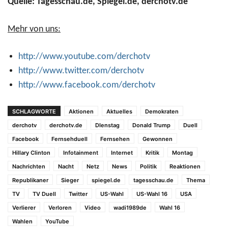
Quelle: Tagesschau.de, Spiegel.de, derchotv.de
Mehr von uns:
http://www.youtube.com/derchotv
http://www.twitter.com/derchotv
http://www.facebook.com/derchotv
SCHLAGWORTE
Aktionen
Aktuelles
Demokraten
derchotv
derchotv.de
DIenstag
Donald Trump
Duell
Facebook
Fernsehduell
Fernsehen
Gewonnen
Hillary Clinton
Infotainment
Internet
Kritik
Montag
Nachrichten
Nacht
Netz
News
Politik
Reaktionen
Republikaner
Sieger
spiegel.de
tagesschau.de
Thema
TV
TV Duell
Twitter
US-Wahl
US-Wahl 16
USA
Verlierer
Verloren
Video
wadi1989de
Wahl 16
Wahlen
YouTube