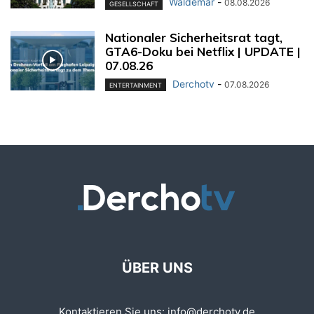
Waldemar
-
08.08.2026
GESELLSCHAFT
Nationaler Sicherheitsrat tagt,
GTA6-Doku bei Netflix | UPDATE |
07.08.26
Derchotv
-
07.08.2026
ENTERTAINMENT
ÜBER UNS
Kontaktieren Sie uns:
info@derchotv.de