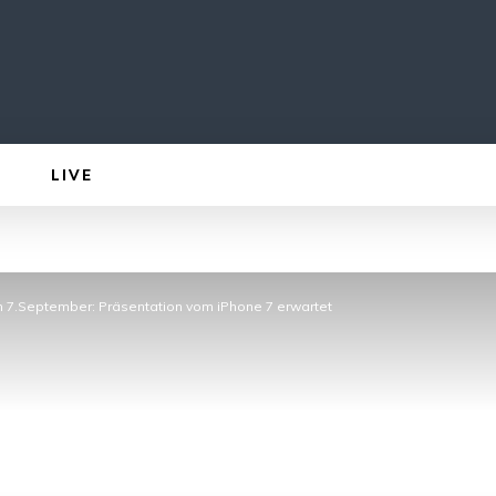
LIVE
7.September: Präsentation vom iPhone 7 erwartet