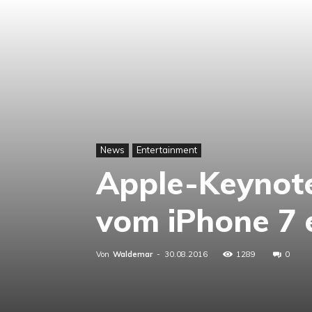
News
Entertainment
Apple-Keynote
vom iPhone 7 
Von
Waldemar
-
30.08.2016
1289
0