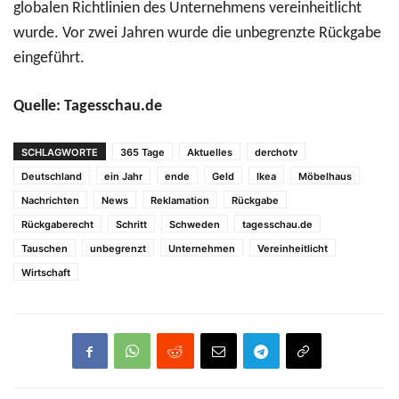
globalen Richtlinien des Unternehmens vereinheitlicht
wurde. Vor zwei Jahren wurde die unbegrenzte Rückgabe
eingeführt.
Quelle: Tagesschau.de
SCHLAGWORTE
365 Tage
Aktuelles
derchotv
Deutschland
ein Jahr
ende
Geld
Ikea
Möbelhaus
Nachrichten
News
Reklamation
Rückgabe
Rückgaberecht
Schritt
Schweden
tagesschau.de
Tauschen
unbegrenzt
Unternehmen
Vereinheitlicht
Wirtschaft