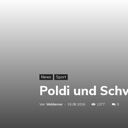
News
Sport
Poldi und Sch
Von
Waldemar
-
16.08.2016
1277
0