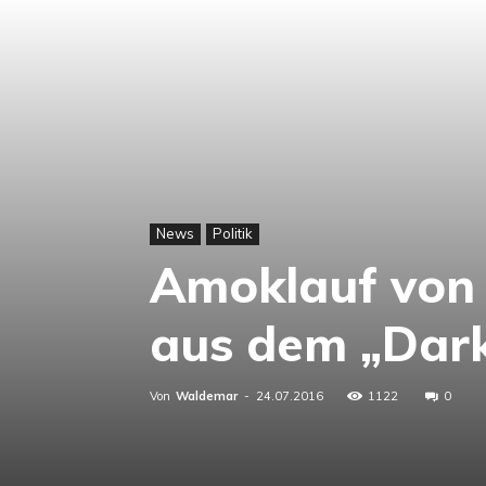
News
Politik
Amoklauf von 
aus dem „Dar
Von
Waldemar
-
24.07.2016
1122
0