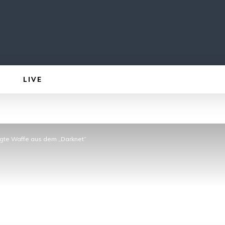
LIVE
rgte Waffe aus dem „Darknet“