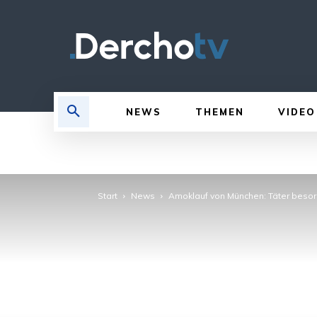
NEWS
THEMEN
VIDEO
Start
News
Amoklauf von München: Täter beso