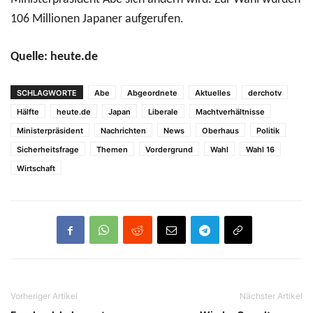
106 Millionen Japaner aufgerufen.
Quelle: heute.de
SCHLAGWORTE
Abe
Abgeordnete
Aktuelles
derchotv
Hälfte
heute.de
Japan
Liberale
Machtverhältnisse
Ministerpräsident
Nachrichten
News
Oberhaus
Politik
Sicherheitsfrage
Themen
Vordergrund
Wahl
Wahl 16
Wirtschaft
Vorheriger Artikel
Nächster Artikel