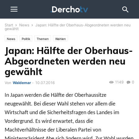
Start
News
Japan: Hälfte der Oberhaus-Abgeordneten werden neu
gewählt
News
Politik
Themen
Wahlen
Japan: Hälfte der Oberhaus-
Abgeordneten werden neu
gewählt
1149
0
Von
Waldemar
-
10.07.2016
In Japan werden die Hälfte der Oberhaussitze
neugewählt. Bei dieser Wahl stehen vor allem die
Wirtschaft und die Sicherheitsfragen des Landes im
Vordergrund. Es wird erwartet, dass die
Machtverhältnisse der Liberalen Partei von
Ministerpräsident Abe sich ändern wird. Zur Wahl wurden