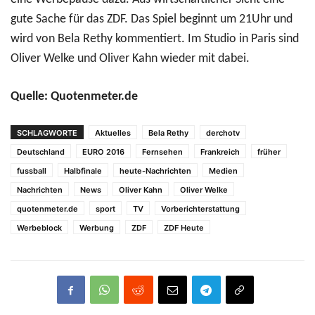
gute Sache für das ZDF. Das Spiel beginnt um 21Uhr und
wird von Bela Rethy kommentiert. Im Studio in Paris sind
Oliver Welke und Oliver Kahn wieder mit dabei.
Quelle: Quotenmeter.de
SCHLAGWORTE
Aktuelles
Bela Rethy
derchotv
Deutschland
EURO 2016
Fernsehen
Frankreich
früher
fussball
Halbfinale
heute-Nachrichten
Medien
Nachrichten
News
Oliver Kahn
Oliver Welke
quotenmeter.de
sport
TV
Vorberichterstattung
Werbeblock
Werbung
ZDF
ZDF Heute