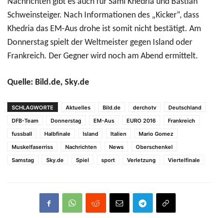
Nachrichten gibt es auch für Sami Khedria und Bastian
Schweinsteiger. Nach Informationen des „Kicker“, dass
Khedria das EM-Aus drohe ist somit nicht bestätigt. Am
Donnerstag spielt der Weltmeister gegen Island oder
Frankreich. Der Gegner wird noch am Abend ermittelt.
Quelle: Bild.de, Sky.de
SCHLAGWORTE
Aktuelles
Bild.de
derchotv
Deutschland
DFB-Team
Donnerstag
EM-Aus
EURO 2016
Frankreich
fussball
Halbfinale
Island
Italien
Mario Gomez
Muskelfaserriss
Nachrichten
News
Oberschenkel
Samstag
Sky.de
Spiel
sport
Verletzung
Viertelfinale