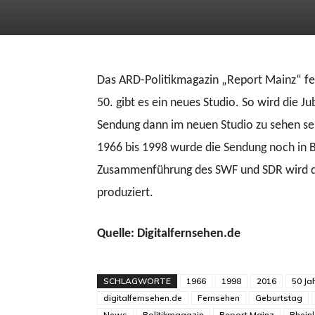
Das ARD-Politikmagazin „Report Mainz“ fei
50. gibt es ein neues Studio. So wird die 
Sendung dann im neuen Studio zu sehen se
1966 bis 1998 wurde die Sendung noch in 
Zusammenführung des SWF und SDR wird die
produziert.
Quelle: Digitalfernsehen.de
SCHLAGWORTE
1966
1998
2016
50 Ja
digitalfernsehen.de
Fernsehen
Geburtstag
News
Politikmagazin
Report Mainz
Rhein