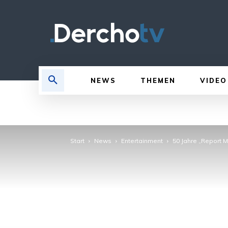
NEWS
THEMEN
VIDEO
Start
News
Entertainment
50 Jahre „Report M