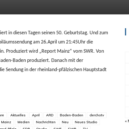
ert in diesen Tagen seinen 50. Geburtstag. Und zum
Jubiläumssendung am 26.April um 21:45Uhr die
in. Produziert wird „Report Mainz“ vom SWR. Von
Baden-Baden produziert. Danach mit der
 Sendung in der rheinland-pfälzischen Hauptstadt
hre
Aktuelles
April
ARD
Baden-Baden
derchotv
«
Mainz
Medien
Nachrichten
Neu
Neues Studio
land-Pfalz
SDR
Studio
SWF
SWR
TV