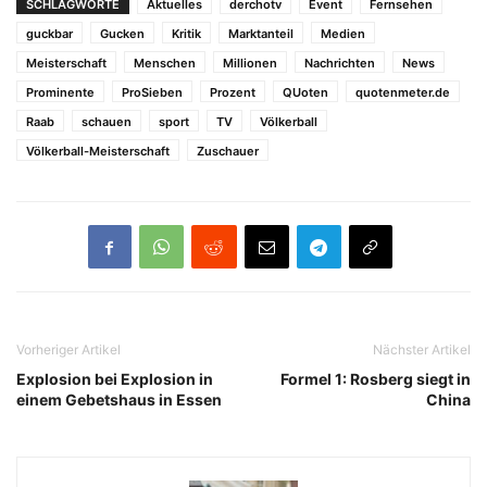
SCHLAGWORTE
Aktuelles
derchotv
Event
Fernsehen
guckbar
Gucken
Kritik
Marktanteil
Medien
Meisterschaft
Menschen
Millionen
Nachrichten
News
Prominente
ProSieben
Prozent
QUoten
quotenmeter.de
Raab
schauen
sport
TV
Völkerball
Völkerball-Meisterschaft
Zuschauer
Vorheriger Artikel
Nächster Artikel
Explosion bei Explosion in
Formel 1: Rosberg siegt in
einem Gebetshaus in Essen
China