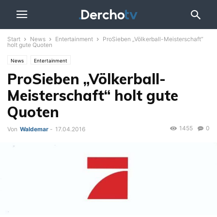
Start
News
Entertainment
ProSieben „Völkerball-Meisterschaft“
holt gute Quoten
News
Entertainment
ProSieben „Völkerball-
Meisterschaft“ holt gute
Quoten
1455
0
Von
Waldemar
-
17.04.2016