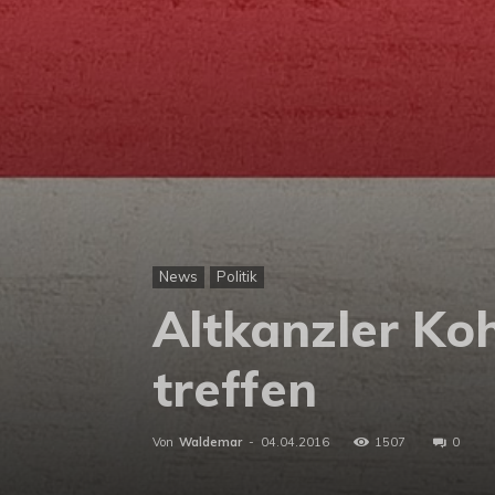
News
Politik
Altkanzler Ko
treffen
Von
Waldemar
-
04.04.2016
1507
0