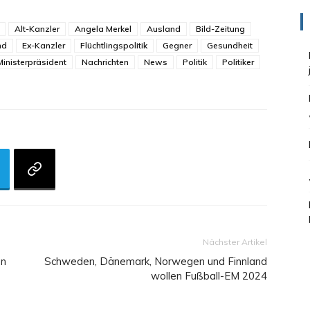
Alt-Kanzler
Angela Merkel
Ausland
Bild-Zeitung
nd
Ex-Kanzler
Flüchtlingspolitik
Gegner
Gesundheit
Ministerpräsident
Nachrichten
News
Politik
Politiker
Nächster Artikel
on
Schweden, Dänemark, Norwegen und Finnland
wollen Fußball-EM 2024