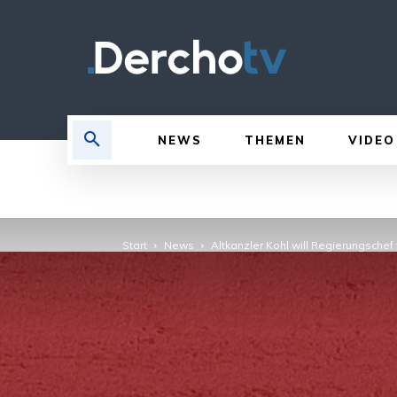
NEWS
THEMEN
VIDEO
Start
News
Altkanzler Kohl will Regierungschef