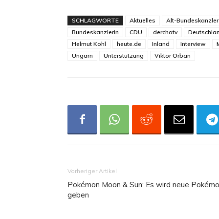
SCHLAGWORTE
Aktuelles
Alt-Bundeskanzler
Bundeskanzlerin
CDU
derchotv
Deutschla
Helmut Kohl
heute.de
Inland
Interview
Ungarn
Unterstützung
Viktor Orban
Vorheriger Artikel
Pokémon Moon & Sun: Es wird neue Pokém
geben