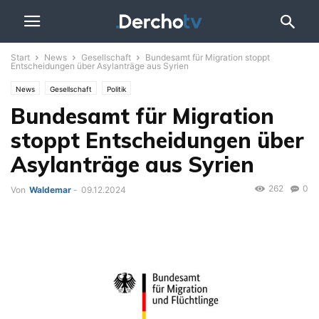
Start
News
Gesellschaft
Bundesamt für Migration stoppt
Entscheidungen über Asylanträge aus Syrien
News
Gesellschaft
Politik
Bundesamt für Migration
stoppt Entscheidungen über
Asylanträge aus Syrien
262
0
Von
Waldemar
-
09.12.2024