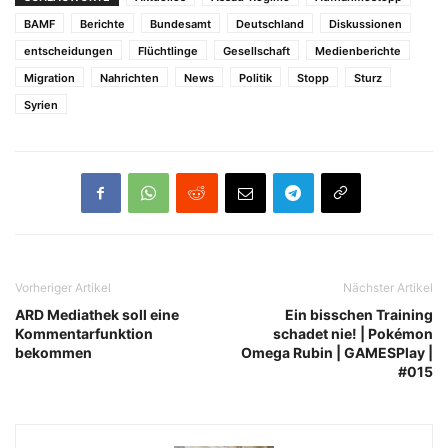
BAMF
Berichte
Bundesamt
Deutschland
Diskussionen
entscheidungen
Flüchtlinge
Gesellschaft
Medienberichte
Migration
Nahrichten
News
Politik
Stopp
Sturz
Syrien
Vorheriger Artikel
Nächster Artikel
ARD Mediathek soll eine
Ein bisschen Training
Kommentarfunktion
schadet nie! | Pokémon
bekommen
Omega Rubin | GAMESPlay |
#015