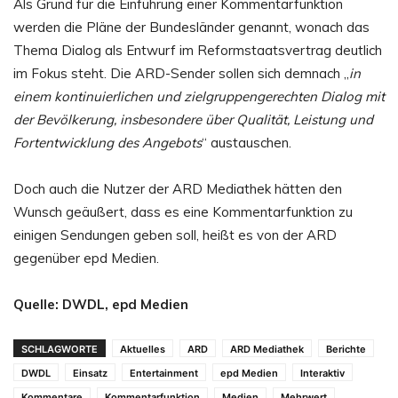
Als Grund für die Einführung einer Kommentarfunktion
werden die Pläne der Bundesländer genannt, wonach das
Thema Dialog als Entwurf im Reformstaatsvertrag deutlich
im Fokus steht. Die ARD-Sender sollen sich demnach „
in
einem kontinuierlichen und zielgruppengerechten Dialog mit
der Bevölkerung, insbesondere über Qualität, Leistung und
Fortentwicklung des Angebots
“ austauschen.
Doch auch die Nutzer der ARD Mediathek hätten den
Wunsch geäußert, dass es eine Kommentarfunktion zu
einigen Sendungen geben soll, heißt es von der ARD
gegenüber epd Medien.
Quelle: DWDL, epd Medien
SCHLAGWORTE
Aktuelles
ARD
ARD Mediathek
Berichte
DWDL
Einsatz
Entertainment
epd Medien
Interaktiv
Kommentare
Kommentarfunktion
Medien
Mehrwert