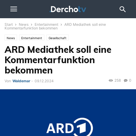
Start
News
Entertainment
ARD Mediathek soll eine
Kommentarfunktion bekommen
News
Entertainment
Gesellschaft
ARD Mediathek soll eine
Kommentarfunktion
bekommen
258
0
Von
Waldemar
-
09.12.2024