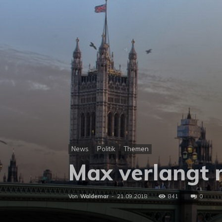
News
Politik
Themen
Max verlangt 
Von
Waldemar
-
21.09.2018
841
0