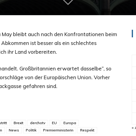
sa May bleibt auch nach den Konfrontationen beim
in Abkommen ist besser als ein schlechtes
ch ihr Land vorbereiten.
andelt. Großbritannien erwartet dasselbe“, so
Vorschläge von der Europäischen Union. Vorher
Sackgasse gefahren sind.
tritt
Brexit
derchotv
EU
Europa
« 
en
News
Politik
Premierministerin
Respekt