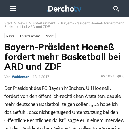
Start
News
Entertainment
Bayern-Präsident Hoeneß fordert mehr
Basketball bei ARD und ZDF
News
Entertainment
Sport
Bayern-Präsident Hoeneß
fordert mehr Basketball bei
ARD und ZDF
1094
0
Von
Waldemar
-
18.11.2017
Der Präsident des FC Bayern München, Uli Hoeneß,
fordert von den öffentlich-rechtlichen Anstalten, das sie
mehr deutschen Basketball zeigen sollen. „Da habe ich
das Gefühl, dass nicht genügend Unterstützung bei den
Öffentlich-Rechtlichen da ist“, sagte er in einem Interview
mit der „Süddeutschen Zeitung“. So sollen Top-Spiele im