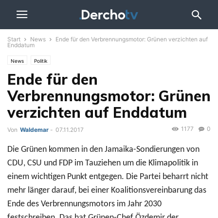
Start
News
Ende für den Verbrennungsmotor: Grünen verzichten auf
Enddatum
News
Politik
Ende für den
Verbrennungsmotor: Grünen
verzichten auf Enddatum
1177
0
Von
Waldemar
-
07.11.2017
Die Grünen kommen in den Jamaika-Sondierungen von
CDU, CSU und FDP im Tauziehen um die Klimapolitik in
einem wichtigen Punkt entgegen. Die Partei beharrt nicht
mehr länger darauf, bei einer Koalitionsvereinbarung das
Ende des Verbrennungsmotors im Jahr 2030
festschreiben. Das hat Grünen-Chef Özdemir der