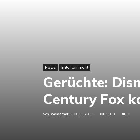
News
Entertainment
Gerüchte: Disn
Century Fox k
Von
Waldemar
-
06.11.2017
1180
0