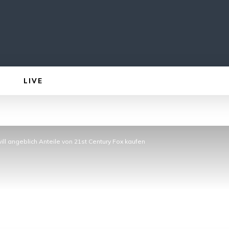
LIVE
ill angeblich Anteile von 21st Century Fox kaufen