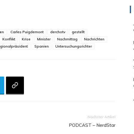
ien
Carles Puigdemont
derchotv
gestellt
Konflikt
Krise
Minister
Nachmittag
Nachrichten
gionalpräsident
Spanien
Untersuchungsrichter
Nächster Artikel
PODCAST – NerdStar