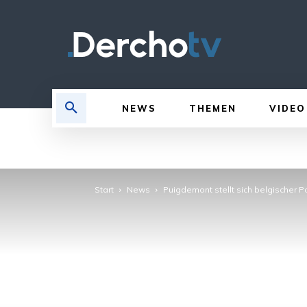
NEWS
THEMEN
VIDEO
Start
News
Puigdemont stellt sich belgischer Po