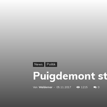
News
Politik
Puigdemont ste
Von
Waldemar
-
05.11.2017
1215
0