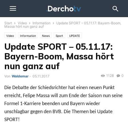
Start
Video
Information
Update SPORT – 05.11.17: Bayern-Boom,
Massa hört nun ganz auf
Video
Information
News
Sport
UPDATE
Update SPORT – 05.11.17:
Bayern-Boom, Massa hört
nun ganz auf
1128
0
Von
Waldemar
-
05.11.2017
Die Debatte der Schiedsrichter hat einen neuen Punkt
erreicht, Felipe Massa will zum Ende der Saison nun seine
Formel 1-Karriere beenden und Bayern wieder
unschlagbar gegen den BVB. Die Themen bei Update
SPORT!