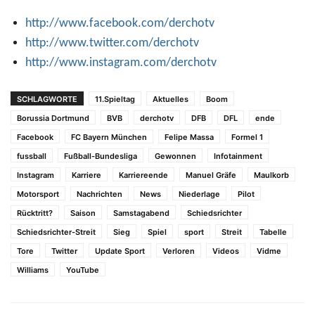
http://www.facebook.com/derchotv
http://www.twitter.com/derchotv
http://www.instagram.com/derchotv
SCHLAGWORTE
11.Spieltag
Aktuelles
Boom
Borussia Dortmund
BVB
derchotv
DFB
DFL
ende
Facebook
FC Bayern München
Felipe Massa
Formel 1
fussball
Fußball-Bundesliga
Gewonnen
Infotainment
Instagram
Karriere
Karriereende
Manuel Gräfe
Maulkorb
Motorsport
Nachrichten
News
Niederlage
Pilot
Rücktritt?
Saison
Samstagabend
Schiedsrichter
Schiedsrichter-Streit
Sieg
Spiel
sport
Streit
Tabelle
Tore
Twitter
Update Sport
Verloren
Videos
Vidme
Williams
YouTube