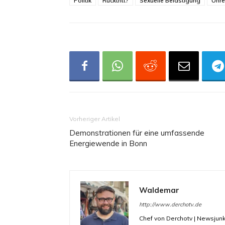
Politik
Rücktritt?
Sexuelle Belästigung
Unre
Vorheriger Artikel
Demonstrationen für eine umfassende
Energiewende in Bonn
Waldemar
http://www.derchotv.de
Chef von Derchotv | Newsjunk