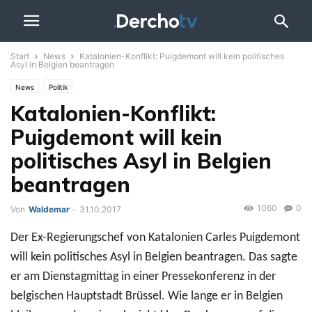
Start
News
Katalonien-Konflikt: Puigdemont will kein politisches
Asyl in Belgien beantragen
News
Politik
Katalonien-Konflikt:
Puigdemont will kein
politisches Asyl in Belgien
beantragen
1060
0
Von
Waldemar
-
31.10.2017
Der Ex-Regierungschef von Katalonien Carles Puigdemont
will kein politisches Asyl in Belgien beantragen. Das sagte
er am Dienstagmittag in einer Pressekonferenz in der
belgischen Hauptstadt Brüssel. Wie lange er in Belgien