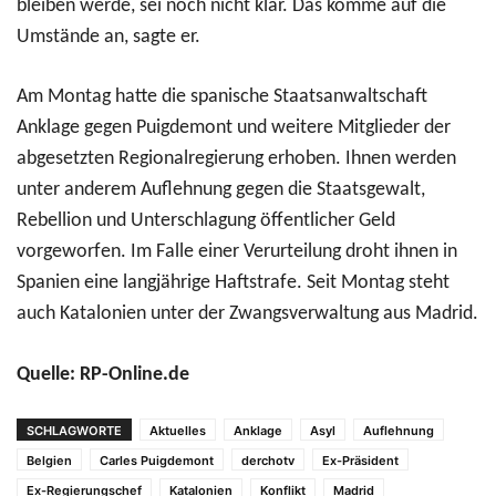
bleiben werde, sei noch nicht klar. Das komme auf die
Umstände an, sagte er.
Am Montag hatte die spanische Staatsanwaltschaft
Anklage gegen Puigdemont und weitere Mitglieder der
abgesetzten Regionalregierung erhoben. Ihnen werden
unter anderem Auflehnung gegen die Staatsgewalt,
Rebellion und Unterschlagung öffentlicher Geld
vorgeworfen. Im Falle einer Verurteilung droht ihnen in
Spanien eine langjährige Haftstrafe. Seit Montag steht
auch Katalonien unter der Zwangsverwaltung aus Madrid.
Quelle: RP-Online.de
SCHLAGWORTE
Aktuelles
Anklage
Asyl
Auflehnung
Belgien
Carles Puigdemont
derchotv
Ex-Präsident
Ex-Regierungschef
Katalonien
Konflikt
Madrid