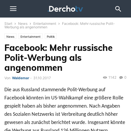
Start
News
Entertainment
Facebook: Mehr russische Polit-
Werbung als angenommen
News
Entertainment
Politik
Facebook: Mehr russische
Polit-Werbung als
angenommen
1142
0
Von
Waldemar
-
31.10.2017
Die aus Russland stammende Polit-Werbung auf
Facebook könnten im US-Wahlkampf eine größere Rolle
gespielt haben als bisher angenommen. Nach Angaben
des Sozialen Netzwerks ist Verbreitung deutlich höher
gewesen als zunächst berichtet wurde. Insgesamt könnte
die Werbung aus Russland 126 Millionen Nutzern