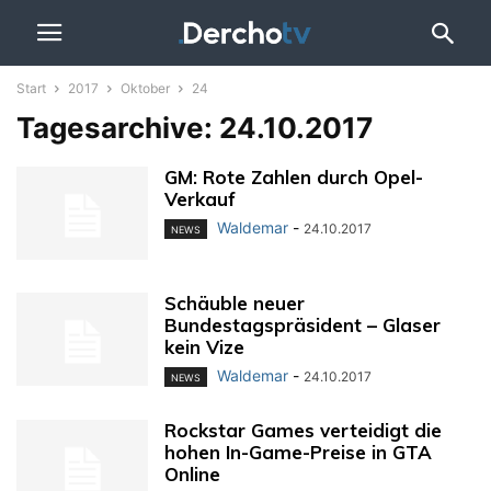
Start
2017
Oktober
24
Tagesarchive: 24.10.2017
GM: Rote Zahlen durch Opel-
Verkauf
Waldemar
-
24.10.2017
NEWS
Schäuble neuer
Bundestagspräsident – Glaser
kein Vize
Waldemar
-
24.10.2017
NEWS
Rockstar Games verteidigt die
hohen In-Game-Preise in GTA
Online