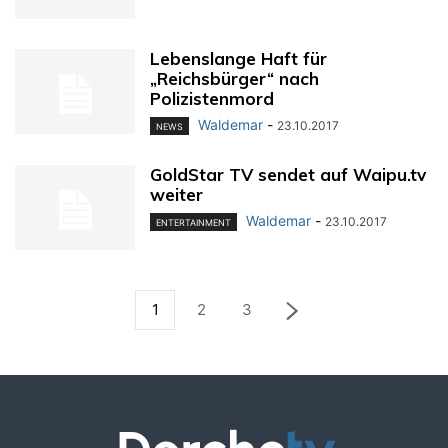
Lebenslange Haft für
„Reichsbürger“ nach
Polizistenmord
Waldemar
-
23.10.2017
NEWS
GoldStar TV sendet auf Waipu.tv
weiter
Waldemar
-
23.10.2017
ENTERTAINMENT
1
2
3