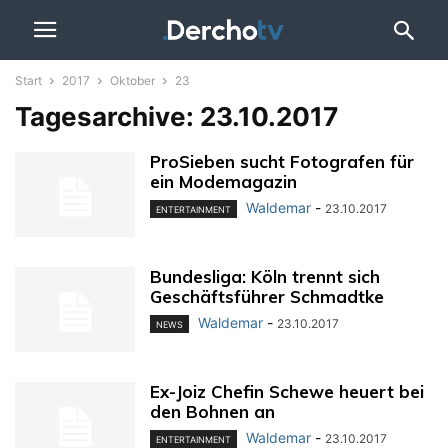
Start
2017
Oktober
23
Tagesarchive: 23.10.2017
ProSieben sucht Fotografen für
ein Modemagazin
Waldemar
-
23.10.2017
ENTERTAINMENT
Bundesliga: Köln trennt sich
Geschäftsführer Schmadtke
Waldemar
-
23.10.2017
NEWS
Ex-Joiz Chefin Schewe heuert bei
den Bohnen an
Waldemar
-
23.10.2017
ENTERTAINMENT