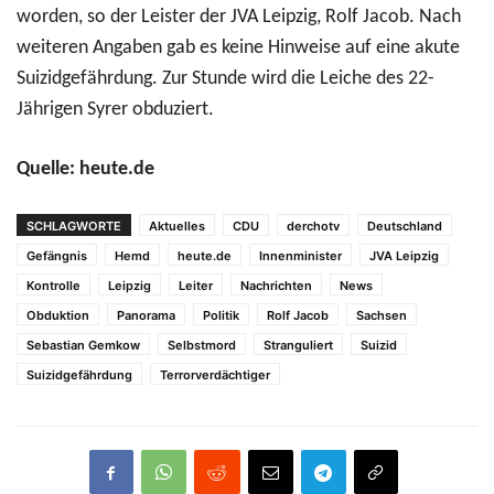
worden, so der Leister der JVA Leipzig, Rolf Jacob. Nach
weiteren Angaben gab es keine Hinweise auf eine akute
Suizidgefährdung. Zur Stunde wird die Leiche des 22-
Jährigen Syrer obduziert.
Quelle: heute.de
SCHLAGWORTE
Aktuelles
CDU
derchotv
Deutschland
Gefängnis
Hemd
heute.de
Innenminister
JVA Leipzig
Kontrolle
Leipzig
Leiter
Nachrichten
News
Obduktion
Panorama
Politik
Rolf Jacob
Sachsen
Sebastian Gemkow
Selbstmord
Stranguliert
Suizid
Suizidgefährdung
Terrorverdächtiger