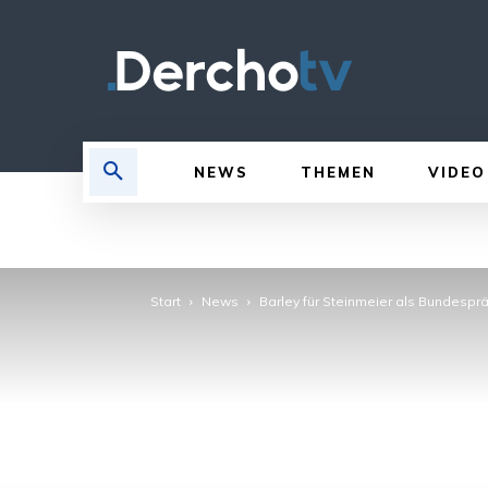
NEWS
THEMEN
VIDEO
Start
News
Barley für Steinmeier als Bundespr