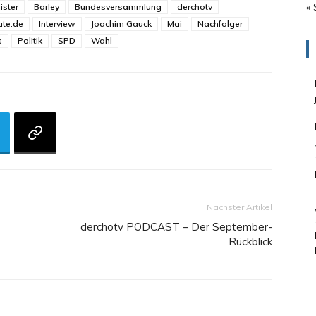
« 
ister
Barley
Bundesversammlung
derchotv
ute.de
Interview
Joachim Gauck
Mai
Nachfolger
s
Politik
SPD
Wahl
Nächster Artikel
derchotv PODCAST – Der September-
Rückblick