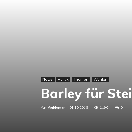
News
Politik
Themen
Wahlen
Barley für St
Von
Waldemar
-
01.10.2016
1190
0