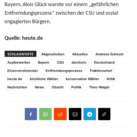
Bayern, Alois Glück warnte vor einem „gefährlichen
Entfremdungsprozess“ zwischen der CSU und sozial
engagierten Bürgern.
Quelle: heute.de
SCHLAGWORTE
Abgeschoben
Aktuelles
Andreas Scheuer
Asylbewerber
Bayern
CSU
derchotv
Deutschland
Ehrenvorsitzender
Entfremdungsprozess
Fraktionschef
heute.de
kirchliche Wähler
konservative Wähler
Kritik
Nachrichten
News
Obacht
Politik
Theo Waigel