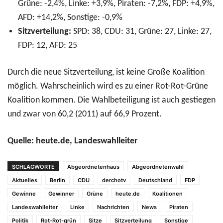
Grüne: -2,4%, Linke: +3,9%, Piraten: -7,2%, FDP: +4,9%,
AFD: +14,2%, Sonstige: -0,9%
Sitzverteilung:
SPD: 38, CDU: 31, Grüne: 27, Linke: 27,
FDP: 12, AFD: 25
Durch die neue Sitzverteilung, ist keine Große Koalition
möglich. Wahrscheinlich wird es zu einer Rot-Rot-Grüne
Koalition kommen. Die Wahlbeteiligung ist auch gestiegen
und zwar von 60,2 (2011) auf 66,9 Prozent.
Quelle: heute.de, Landeswahlleiter
SCHLAGWORTE
Abgeordnetenhaus
Abgeordnetenwahl
Aktuelles
Berlin
CDU
derchotv
Deutschland
FDP
Gewinne
Gewinner
Grüne
heute.de
Koalitionen
Landeswahlleiter
Linke
Nachrichten
News
Piraten
Politik
Rot-Rot-grün
Sitze
Sitzverteilung
Sonstige