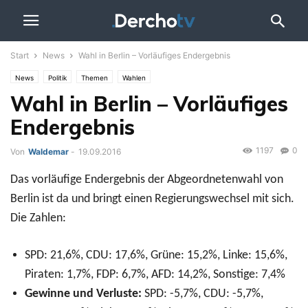
Start
News
Wahl in Berlin – Vorläufiges Endergebnis
News
Politik
Themen
Wahlen
Wahl in Berlin – Vorläufiges
Endergebnis
1197
0
Von
Waldemar
-
19.09.2016
Das vorläufige Endergebnis der Abgeordnetenwahl von
Berlin ist da und bringt einen Regierungswechsel mit sich.
Die Zahlen:
SPD: 21,6%, CDU: 17,6%, Grüne: 15,2%, Linke: 15,6%,
Piraten: 1,7%, FDP: 6,7%, AFD: 14,2%, Sonstige: 7,4%
Gewinne und Verluste:
SPD: -5,7%, CDU: -5,7%,