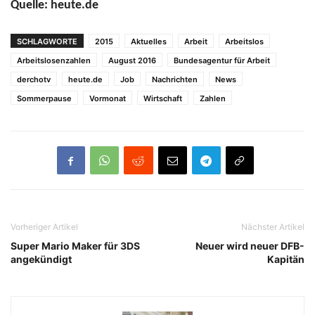
Quelle: heute.de
SCHLAGWORTE
2015
Aktuelles
Arbeit
Arbeitslos
Arbeitslosenzahlen
August 2016
Bundesagentur für Arbeit
derchotv
heute.de
Job
Nachrichten
News
Sommerpause
Vormonat
Wirtschaft
Zahlen
Vorheriger Artikel
Nächster Artikel
Super Mario Maker für 3DS
Neuer wird neuer DFB-
angekündigt
Kapitän