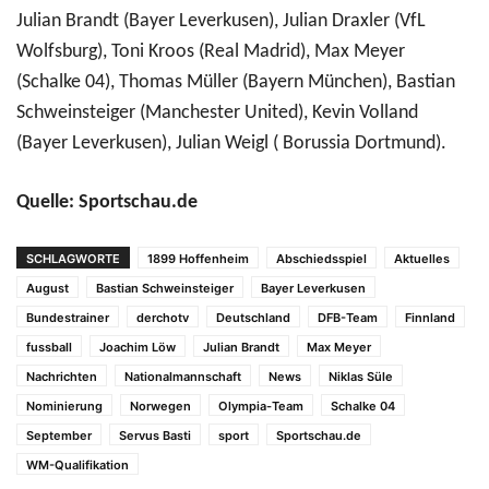
Julian Brandt (Bayer Leverkusen), Julian Draxler (VfL
Wolfsburg), Toni Kroos (Real Madrid), Max Meyer
(Schalke 04), Thomas Müller (Bayern München), Bastian
Schweinsteiger (Manchester United), Kevin Volland
(Bayer Leverkusen), Julian Weigl ( Borussia Dortmund).
Quelle: Sportschau.de
SCHLAGWORTE
1899 Hoffenheim
Abschiedsspiel
Aktuelles
August
Bastian Schweinsteiger
Bayer Leverkusen
Bundestrainer
derchotv
Deutschland
DFB-Team
Finnland
fussball
Joachim Löw
Julian Brandt
Max Meyer
Nachrichten
Nationalmannschaft
News
Niklas Süle
Nominierung
Norwegen
Olympia-Team
Schalke 04
September
Servus Basti
sport
Sportschau.de
WM-Qualifikation