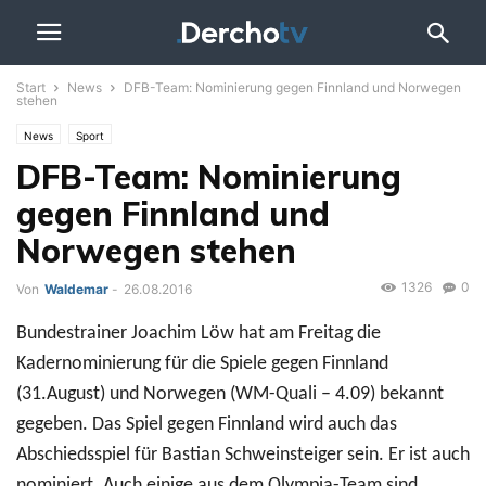
Start
News
DFB-Team: Nominierung gegen Finnland und Norwegen
stehen
News
Sport
DFB-Team: Nominierung
gegen Finnland und
Norwegen stehen
1326
0
Von
Waldemar
-
26.08.2016
Bundestrainer Joachim Löw hat am Freitag die
Kadernominierung für die Spiele gegen Finnland
(31.August) und Norwegen (WM-Quali – 4.09) bekannt
gegeben. Das Spiel gegen Finnland wird auch das
Abschiedsspiel für Bastian Schweinsteiger sein. Er ist auch
nominiert. Auch einige aus dem Olympia-Team sind