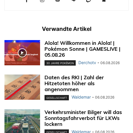
Verwandte Artikel
Alola! Willkommen in Alola! |
Pokémon Sonne | GAMESLIVE |
05.08.26
Derchotv
-
06.08.2026
30 JAHRE POKÉMON
Daten des RKI | Zahl der
Hitzetoten höher als
angenommen
Waldemar
-
06.08.2026
GESELLSCHAFT
Verkehrsminister Bilger will das
Sonntagsfahrverbot für LKWs
lockern
Waldemar
-
06.08.2026
GESELLSCHAFT