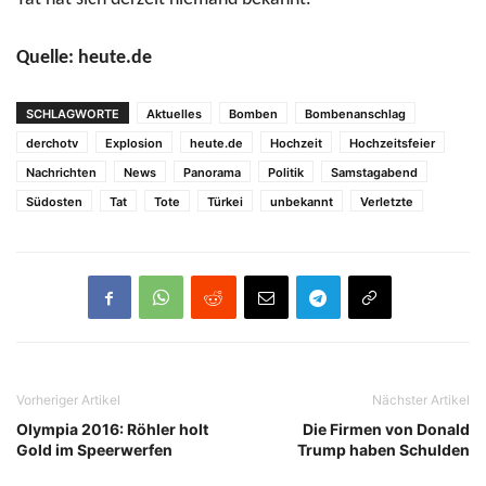
Quelle: heute.de
SCHLAGWORTE
Aktuelles
Bomben
Bombenanschlag
derchotv
Explosion
heute.de
Hochzeit
Hochzeitsfeier
Nachrichten
News
Panorama
Politik
Samstagabend
Südosten
Tat
Tote
Türkei
unbekannt
Verletzte
Vorheriger Artikel
Nächster Artikel
Olympia 2016: Röhler holt
Die Firmen von Donald
Gold im Speerwerfen
Trump haben Schulden