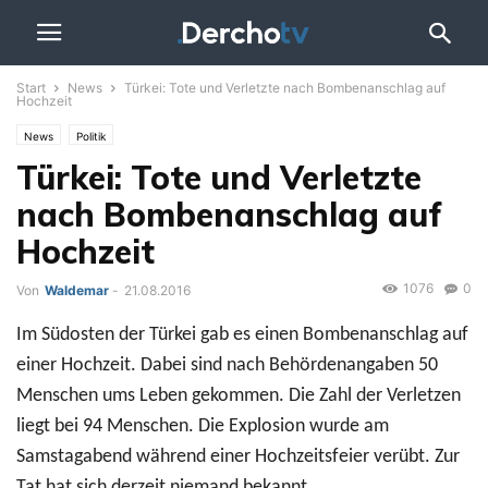
Start
News
Türkei: Tote und Verletzte nach Bombenanschlag auf
Hochzeit
News
Politik
Türkei: Tote und Verletzte
nach Bombenanschlag auf
Hochzeit
1076
0
Von
Waldemar
-
21.08.2016
Im Südosten der Türkei gab es einen Bombenanschlag auf
einer Hochzeit. Dabei sind nach Behördenangaben 50
Menschen ums Leben gekommen. Die Zahl der Verletzen
liegt bei 94 Menschen. Die Explosion wurde am
Samstagabend während einer Hochzeitsfeier verübt. Zur
Tat hat sich derzeit niemand bekannt.