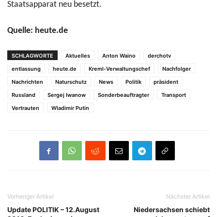
Staatsapparat neu besetzt.
Quelle: heute.de
SCHLAGWORTE
Aktuelles
Anton Waino
derchotv
entlassung
heute.de
Kreml-Verwaltungschef
Nachfolger
Nachrichten
Naturschutz
News
Politik
präsident
Russland
Sergej Iwanow
Sonderbeauftragter
Transport
Vertrauten
Wladimir Putin
Vorheriger Artikel
Nächster Artikel
Update POLITIK – 12.August
Niedersachsen schiebt