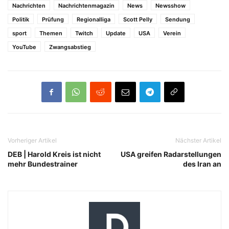
Nachrichten
Nachrichtenmagazin
News
Newsshow
Politik
Prüfung
Regionalliga
Scott Pelly
Sendung
sport
Themen
Twitch
Update
USA
Verein
YouTube
Zwangsabstieg
Vorheriger Artikel
Nächster Artikel
DEB | Harold Kreis ist nicht
USA greifen Radarstellungen
mehr Bundestrainer
des Iran an