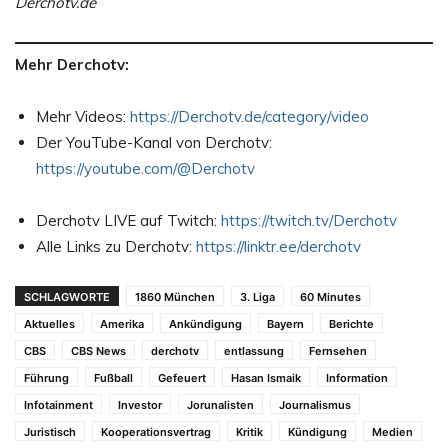
Derchotv.de
Mehr Derchotv:
Mehr Videos:
https://Derchotv.de/category/video
Der YouTube-Kanal von Derchotv:
https://youtube.com/@Derchotv
Derchotv LIVE auf Twitch:
https://twitch.tv/Derchotv
Alle Links zu Derchotv:
https://linktr.ee/derchotv
SCHLAGWORTE
1860 München
3. Liga
60 Minutes
Aktuelles
Amerika
Ankündigung
Bayern
Berichte
CBS
CBS News
derchotv
entlassung
Fernsehen
Führung
Fußball
Gefeuert
Hasan Ismaik
Information
Infotainment
Investor
Jorunalisten
Journalismus
Juristisch
Kooperationsvertrag
Kritik
Kündigung
Medien