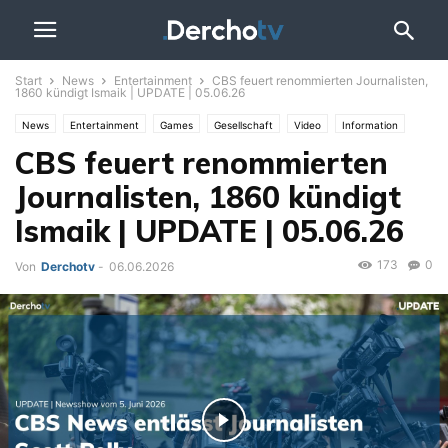
Start
News
Entertainment
CBS feuert renommierten Journalisten,
1860 kündigt Ismaik | UPDATE | 05.06.26
News
Entertainment
Games
Gesellschaft
Video
Information
CBS feuert renommierten
Themen
Iran-Krieg
Politik
Sport
Ukraine-Krieg
UPDATE
Wirtschaft
Journalisten, 1860 kündigt
Ismaik | UPDATE | 05.06.26
173
0
Von
Derchotv
-
06.06.2026