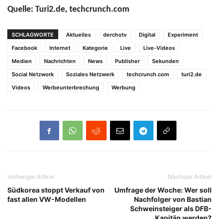
Quelle: Turi2.de, techcrunch.com
SCHLAGWORTE
Aktuelles
derchotv
Digital
Experiment
Facebook
Internet
Kategorie
Live
Live-Videos
Medien
Nachrichten
News
Publisher
Sekunden
Social Netzwork
Soziales Netzwerk
techcrunch.com
turi2.de
Videos
Werbeunterbrechung
Werbung
Vorheriger Artikel
Nächster Artikel
Südkorea stoppt Verkauf von
Umfrage der Woche: Wer soll
fast allen VW-Modellen
Nachfolger von Bastian
Schweinsteiger als DFB-
Kapitän werden?