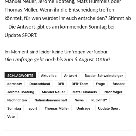
Manuel Neuer, Jerome Boateng, Mats Hummels oder
Thomas Müller. Wenn ihr die Entscheidung treffen
könntet, für wen würdet ihr euch entscheiden? Stimmt ab
– Die Antwort gibt es am kommenden Sonntag bei
Update SPORT.
Im Moment sind leider keine Umfragen verfügbar.
Die Umfrage geht noch bis zum 6.August 10Uhr!
SCHLAGWORTE
Aktuelles
Antwort
Bastian Schweinsteiger
derchotv
Deutschland
DFB
DFB-Team
Frage
fussball
Jerome Boateng
Manuel Neuer
Mats Hummels
Nachfolger
Nachrichten
Nationalmannschaft
News
Rücktritt?
Sonntag
sport
Thomas Müller
Umfrage
Update Sport
Vote