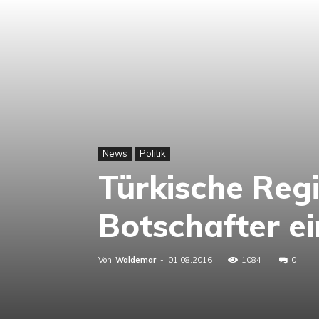
News
Politik
Türkische Reg
Botschafter ei
Von
Waldemar
-
01.08.2016
1084
0