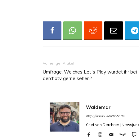
Vorheriger Artikel
Umfrage: Welches Let´s Play würdet ihr bei
derchotv gerne sehen?
Waldemar
http://www.derchotv.de
Chef von Derchotv | Newsjunk