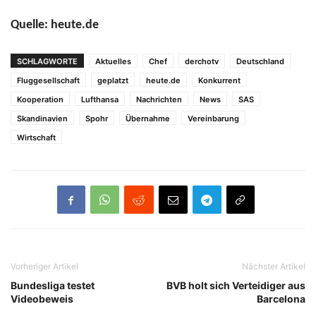
Quelle: heute.de
SCHLAGWORTE
Aktuelles
Chef
derchotv
Deutschland
Fluggesellschaft
geplatzt
heute.de
Konkurrent
Kooperation
Lufthansa
Nachrichten
News
SAS
Skandinavien
Spohr
Übernahme
Vereinbarung
Wirtschaft
Vorheriger Artikel
Nächster Artikel
Bundesliga testet
BVB holt sich Verteidiger aus
Videobeweis
Barcelona