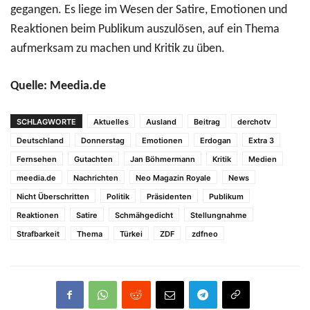
gegangen. Es liege im Wesen der Satire, Emotionen und
Reaktionen beim Publikum auszulösen, auf ein Thema
aufmerksam zu machen und Kritik zu üben.
Quelle: Meedia.de
SCHLAGWORTE
Aktuelles
Ausland
Beitrag
derchotv
Deutschland
Donnerstag
Emotionen
Erdogan
Extra 3
Fernsehen
Gutachten
Jan Böhmermann
Kritik
Medien
meedia.de
Nachrichten
Neo Magazin Royale
News
Nicht Überschritten
Politik
Präsidenten
Publikum
Reaktionen
Satire
Schmähgedicht
Stellungnahme
Strafbarkeit
Thema
Türkei
ZDF
zdfneo