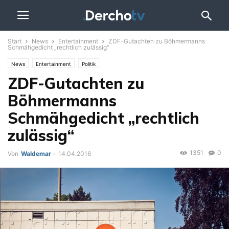
Start
News
Entertainment
ZDF-Gutachten zu Böhmermanns
Schmähgedicht „rechtlich zulässig“
News
Entertainment
Politik
ZDF-Gutachten zu
Böhmermanns
Schmähgedicht „rechtlich
zulässig“
1351
0
Von
Waldemar
-
14.04.2016