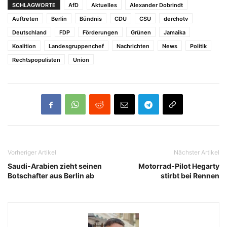
SCHLAGWORTE
AfD
Aktuelles
Alexander Dobrindt
Auftreten
Berlin
Bündnis
CDU
CSU
derchotv
Deutschland
FDP
Förderungen
Grünen
Jamaika
Koalition
Landesgruppenchef
Nachrichten
News
Politik
Rechtspopulisten
Union
Vorheriger Artikel
Nächster Artikel
Saudi-Arabien zieht seinen
Motorrad-Pilot Hegarty
Botschafter aus Berlin ab
stirbt bei Rennen