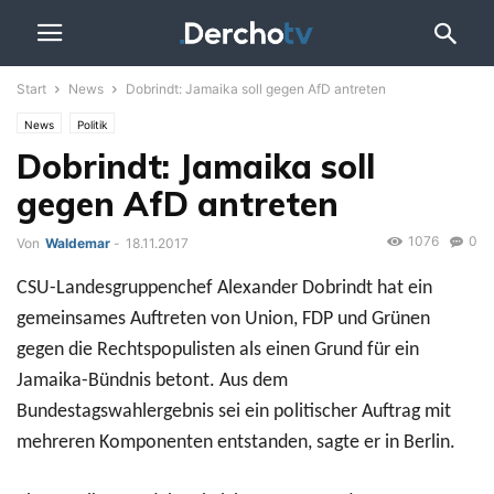
Start
News
Dobrindt: Jamaika soll gegen AfD antreten
News
Politik
Dobrindt: Jamaika soll
gegen AfD antreten
1076
0
Von
Waldemar
-
18.11.2017
CSU-Landesgruppenchef Alexander Dobrindt hat ein
gemeinsames Auftreten von Union, FDP und Grünen
gegen die Rechtspopulisten als einen Grund für ein
Jamaika-Bündnis betont. Aus dem
Bundestagswahlergebnis sei ein politischer Auftrag mit
mehreren Komponenten entstanden, sagte er in Berlin.