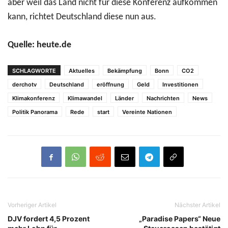
aber weil das Land nicht für diese Konferenz aufkommen
kann, richtet Deutschland diese nun aus.
Quelle: heute.de
SCHLAGWORTE
Aktuelles
Bekämpfung
Bonn
CO2
derchotv
Deutschland
eröffnung
Geld
Investitionen
Klimakonferenz
Klimawandel
Länder
Nachrichten
News
Politik Panorama
Rede
start
Vereinte Nationen
Vorheriger Artikel
Nächster Artikel
DJV fordert 4,5 Prozent
„Paradise Papers“ Neue