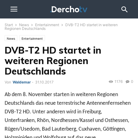
Start
News
Entertainment
DVB-T2 HD startet in weiteren
Regionen Deutschlands
News
Entertainment
DVB-T2 HD startet in
weiteren Regionen
Deutschlands
1176
0
Von
Waldemar
-
31.10.2017
Ab dem 8. November starten in weiteren Regionen
Deutschlands das neue terrestrische Antennenfernsehen
DVB-T2 HD. Unter anderen wird in Freiburg,
Unterfranken, Rhön, Nordhessen/Kassel und Osthessen,
Rügen/Usedom, Bad Lauterberg, Cuxhaven, Göttingen,
Holzminiden und Wolfsburg auf das neue