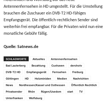
Antennenfernsehen in HD umgestellt. Für die Umstellung
brauchen die Zuschauer ein DVB-T2 HD-fähiges
Empfangsgerät. Die öffentlich-rechtlichen Sender sind
weiterhin frei empfangbar. Für die Privaten wird nun eine
monatliche Gebühr fällig.
Quelle: Satnews.de
SCHLAGWORTE
Aktuelles
Antennenfernsehen
Bad Lauterberg
Bezahlung
Cuxhaven
derchotv
DVB-T2 HD
Empfangsgerät
Fernsehen
Freiburg
Göttingen
HD
Holzminiden
Medien
Nachrichten
News
Nordhessen/Kassel und Osthessen
Öffentlich Rechtlich
Privatsender
Rhön
Rügen/Usedom
start
TV
Unterfranken
Wolfsburg