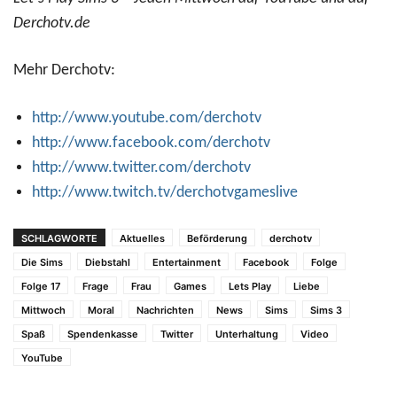
Derchotv.de
Mehr Derchotv:
http://www.youtube.com/derchotv
http://www.facebook.com/derchotv
http://www.twitter.com/derchotv
http://www.twitch.tv/derchotvgameslive
SCHLAGWORTE
Aktuelles
Beförderung
derchotv
Die Sims
Diebstahl
Entertainment
Facebook
Folge
Folge 17
Frage
Frau
Games
Lets Play
Liebe
Mittwoch
Moral
Nachrichten
News
Sims
Sims 3
Spaß
Spendenkasse
Twitter
Unterhaltung
Video
YouTube