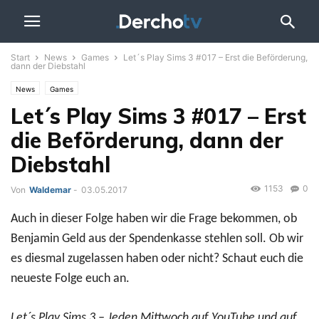
Start
News
Games
Let´s Play Sims 3 #017 – Erst die Beförderung,
dann der Diebstahl
News
Games
Let´s Play Sims 3 #017 – Erst
die Beförderung, dann der
Diebstahl
1153
0
Von
Waldemar
-
03.05.2017
Auch in dieser Folge haben wir die Frage bekommen, ob
Benjamin Geld aus der Spendenkasse stehlen soll. Ob wir
es diesmal zugelassen haben oder nicht? Schaut euch die
neueste Folge euch an.
Let´s Play Sims 3 – Jeden Mittwoch auf YouTube und auf