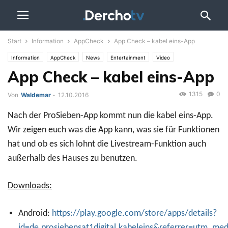
Start
Information
AppCheck
App Check – kabel eins-App
Information
AppCheck
News
Entertainment
Video
App Check – kabel eins-App
1315
0
Von
Waldemar
-
12.10.2016
Nach der ProSieben-App kommt nun die kabel eins-App.
Wir zeigen euch was die App kann, was sie für Funktionen
hat und ob es sich lohnt die Livestream-Funktion auch
außerhalb des Hauses zu benutzen.
Downloads:
Android:
https://play.google.com/store/apps/details?
id=de.prosiebensat1digital.kabeleins&referrer=utm_