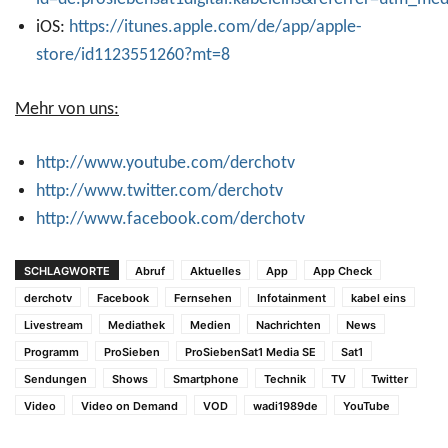
iOS:
https://itunes.apple.com/de/app/apple-
store/id1123551260?mt=8
Mehr von uns:
http://www.youtube.com/derchotv
http://www.twitter.com/derchotv
http://www.facebook.com/derchotv
SCHLAGWORTE
Abruf
Aktuelles
App
App Check
derchotv
Facebook
Fernsehen
Infotainment
kabel eins
Livestream
Mediathek
Medien
Nachrichten
News
Programm
ProSieben
ProSiebenSat1 Media SE
Sat1
Sendungen
Shows
Smartphone
Technik
TV
Twitter
Video
Video on Demand
VOD
wadi1989de
YouTube