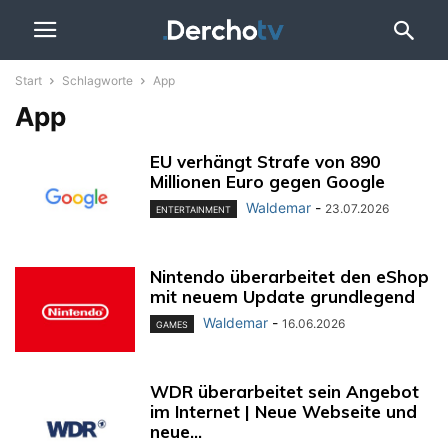
Start
Schlagworte
App
App
EU verhängt Strafe von 890
Millionen Euro gegen Google
Waldemar
-
23.07.2026
ENTERTAINMENT
Nintendo überarbeitet den eShop
mit neuem Update grundlegend
Waldemar
-
16.06.2026
GAMES
WDR überarbeitet sein Angebot
im Internet | Neue Webseite und
neue...