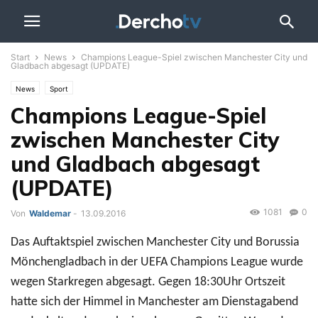
Start
News
Champions League-Spiel zwischen Manchester City und
Gladbach abgesagt (UPDATE)
News
Sport
Champions League-Spiel
zwischen Manchester City
und Gladbach abgesagt
(UPDATE)
1081
0
Von
Waldemar
-
13.09.2016
Das Auftaktspiel zwischen Manchester City und Borussia
Mönchengladbach in der UEFA Champions League wurde
wegen Starkregen abgesagt. Gegen 18:30Uhr Ortszeit
hatte sich der Himmel in Manchester am Dienstagabend