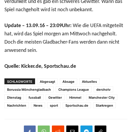
verdunkelt und es gab ein schweres Gewitter. Wann das
Spiel nachgeholt wird ist noch unbekannt.
Update – 13.09.16 – 23:09Uhr:
Wie die UEFA mitgeteilt
hat, wird das Spiel morgen am Mittwoch nachgeholt.
Doch die meisten Gladbacher-Fans werden dann nicht
anwesend sein.
Quelle: Kicker.de, Sportschau.de
SCHLAGWORTE
Abgesagt
Absage
Aktuelles
Borussia Mönchengladbach
Champions League
derchotv
DIenstag
fussball
Gewitter
Himmel
Manchester City
Nachrichten
News
sport
Sportschau.de
Starkregen