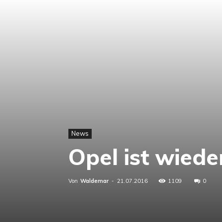
News
Opel ist wied
Von
Waldemar
-
21.07.2016
1109
0